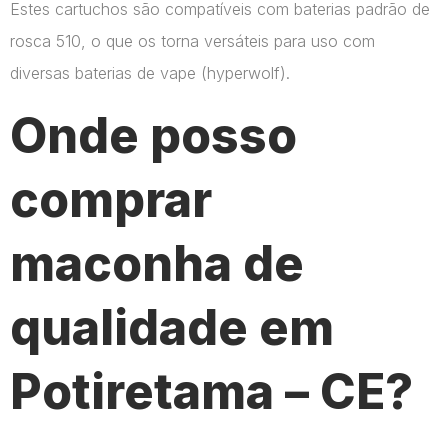
Estes cartuchos são compatíveis com baterias padrão de
rosca 510, o que os torna versáteis para uso com
diversas baterias de vape​ (hyperwolf)​.
Onde posso
comprar
maconha de
qualidade em
Potiretama – CE?