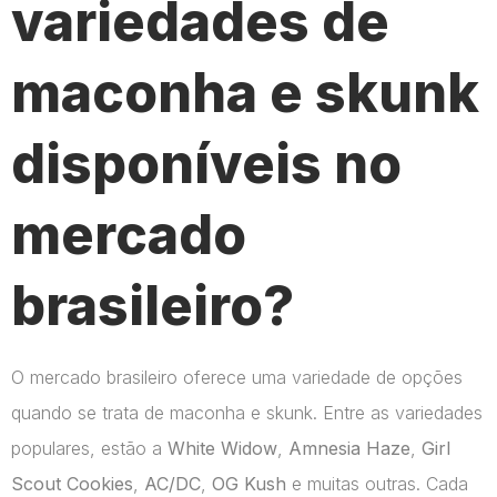
variedades de
maconha e skunk
disponíveis no
mercado
brasileiro?
O mercado brasileiro oferece uma variedade de opções
quando se trata de maconha e skunk. Entre as variedades
populares, estão a
White Widow
,
Amnesia Haze
,
Girl
Scout Cookies
,
AC/DC
,
OG Kush
e muitas outras. Cada