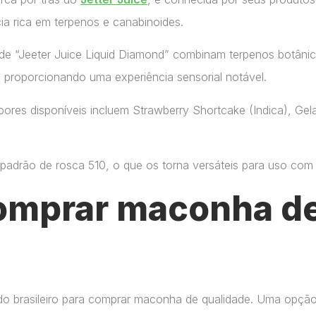
ia rica em terpenos e canabinoides.
de “Jeeter Juice Liquid Diamond” combinam terpenos botânic
, proporcionando uma experiência sensorial notável.
ores disponíveis incluem Strawberry Shortcake (Indica), Gelat
adrão de rosca 510, o que os torna versáteis para uso com di
omprar maconha de
do brasileiro para comprar maconha de qualidade. Uma opçã