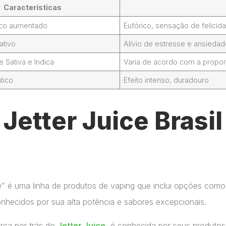
Características
foco aumentado
Eufórico, sensação de felicid
ativo
Alívio de estresse e ansieda
Sativa e Indica
Varia de acordo com a propor
tico
Efeito intenso, duradouro
etter Juice Brasil
ce” é uma linha de produtos de vaping que inclui opções como
onhecidos por sua alta potência e sabores excepcionais.
arca por trás do
Jetter Juice
, é conhecida por seus produtos