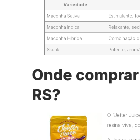
Variedade
Maconha Sativa
Estimulante, 
Maconha Indica
Relaxante, sed
Maconha Híbrida
Combinação de 
Skunk
Potente, aromá
Onde comprar J
RS?
O “Jetter Jui
resina viva, c
A Jeeter, a m