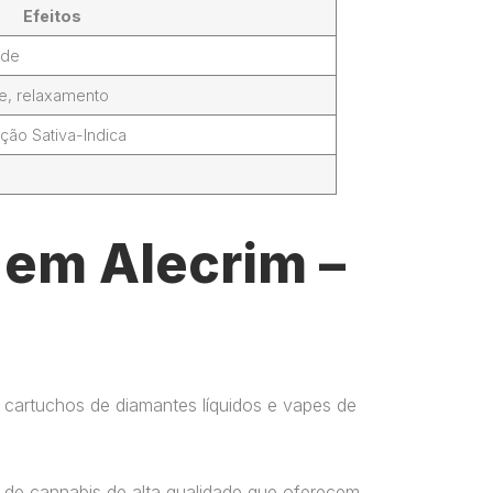
Efeitos
ade
de, relaxamento
ção Sativa-Indica
 em Alecrim –
 cartuchos de diamantes líquidos e vapes de
 de cannabis de alta qualidade que oferecem