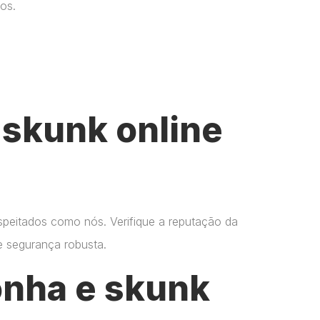
os.
skunk online
espeitados como nós. Verifique a reputação da
 e segurança robusta.
onha e skunk