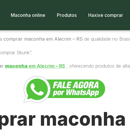
Maconha online
Produtos
Haxixe comprar
ra
comprar maconha em Alecrim – RS
de qualidade no Brasil
Comprar Skunk”.
ar
maconha
em Alecrim – RS
, oferecendo produtos de alta
rar maconha 