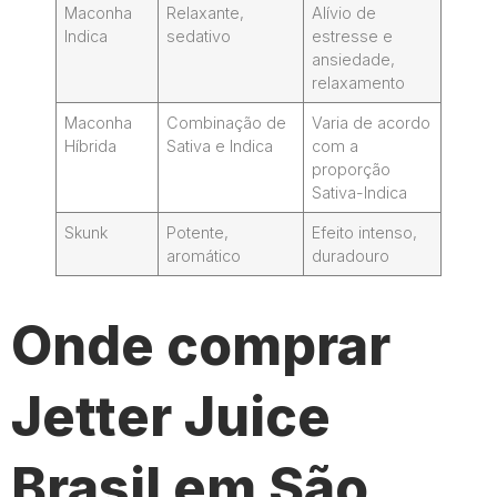
Maconha
Relaxante,
Alívio de
Indica
sedativo
estresse e
ansiedade,
relaxamento
Maconha
Combinação de
Varia de acordo
Híbrida
Sativa e Indica
com a
proporção
Sativa-Indica
Skunk
Potente,
Efeito intenso,
aromático
duradouro
Onde comprar
Jetter Juice
Brasil em São