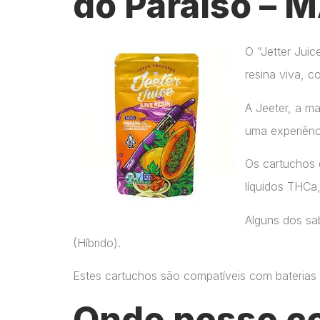
do Paraíso – 
O “Jetter Jui
resina viva, c
A Jeeter, a m
uma experiênc
Os cartuchos 
líquidos THCa
Alguns dos sab
(Híbrido).
Estes cartuchos são compatíveis com baterias p
Onde posso c