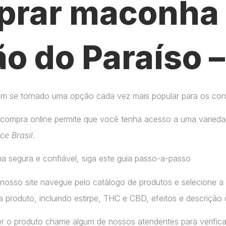
rar maconha 
o do Paraíso 
tem se tornado uma opção cada vez mais popular para os co
compra online permite que você tenha acesso a uma variedad
ice Brasil
.
a segura e confiável, siga este guia passo-a-passo
 nosso site navegue pelo catálogo de produtos e selecione 
 produto, incluindo estirpe, THC e CBD, efeitos e descrição 
r o produto chame algum de nossos atendentes para verifica