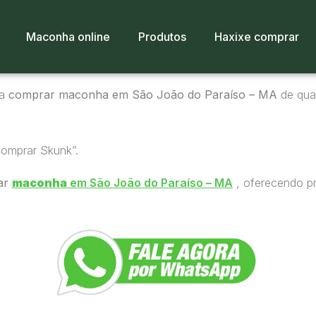
Maconha online
Produtos
Haxixe comprar
ra
comprar maconha em São João do Paraíso – MA
de qual
Comprar Skunk”.
ar
maconha
em São João do Paraíso – MA
, oferecendo pr