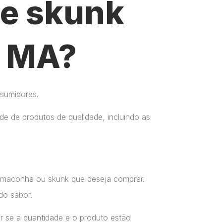
e skunk
– MA?
nsumidores.
e de produtos de qualidade, incluindo as
a maconha ou skunk que deseja comprar.
do sabor.
r se a quantidade e o produto estão