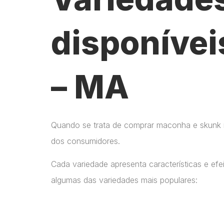
disponívei
– MA
Quando se trata de comprar maconha e skunk no
dos consumidores.
Cada variedade apresenta características e ef
algumas das variedades mais populares: