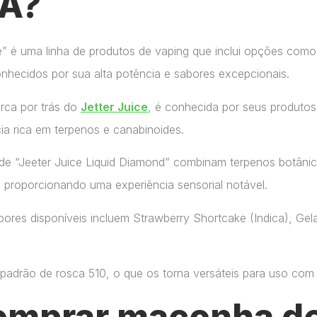
MA?
ce” é uma linha de produtos de vaping que inclui opções como
onhecidos por sua alta potência e sabores excepcionais.
arca por trás do
Jetter Juice
, é conhecida por seus produtos
ia rica em terpenos e canabinoides.
de “Jeeter Juice Liquid Diamond” combinam terpenos botânic
, proporcionando uma experiência sensorial notável.
ores disponíveis incluem Strawberry Shortcake (Indica), Gelat
adrão de rosca 510, o que os torna versáteis para uso com di
omprar maconha de