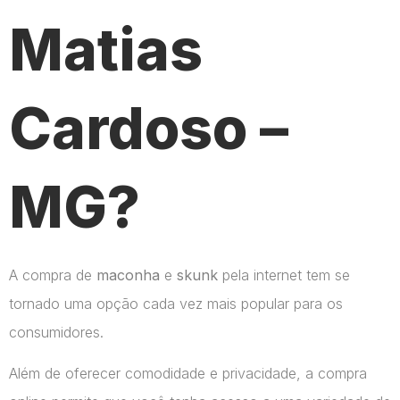
Matias
Cardoso –
MG?
A compra de
maconha
e
skunk
pela internet tem se
tornado uma opção cada vez mais popular para os
consumidores.
Além de oferecer comodidade e privacidade, a compra