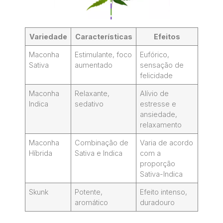
Variedade
Características
Efeitos
Maconha
Estimulante, foco
Eufórico,
Sativa
aumentado
sensação de
felicidade
Maconha
Relaxante,
Alívio de
Indica
sedativo
estresse e
ansiedade,
relaxamento
Maconha
Combinação de
Varia de acordo
Híbrida
Sativa e Indica
com a
proporção
Sativa-Indica
Skunk
Potente,
Efeito intenso,
aromático
duradouro