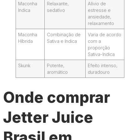
Maconha
Relaxante,
Alívio de
Indica
sedativo
estresse e
ansiedade,
relaxamento
Maconha
Combinação de
Varia de acordo
Híbrida
Sativa e Indica
com a
proporção
Sativa-Indica
Skunk
Potente,
Efeito intenso,
aromático
duradouro
Onde comprar
Jetter Juice
Brasil em