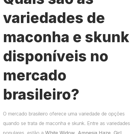
variedades de
maconha e skunk
disponíveis no
mercado
brasileiro?
O mercado brasileiro oferece uma variedade de opções
quando se trata de maconha e skunk. Entre as variedades
populares, estão a
White Widow
,
Amnesia Haze
,
Girl