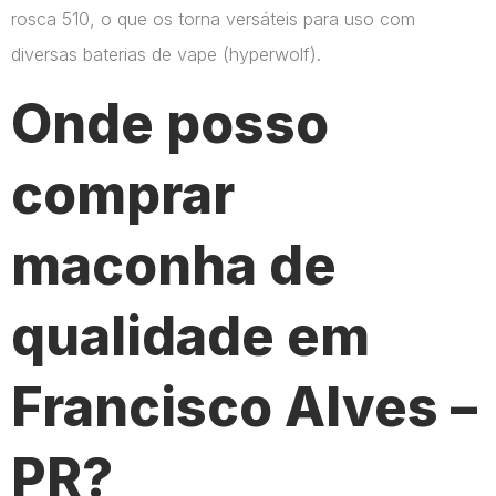
rosca 510, o que os torna versáteis para uso com
diversas baterias de vape​ (hyperwolf)​.
Onde posso
comprar
maconha de
qualidade em
Francisco Alves –
PR?