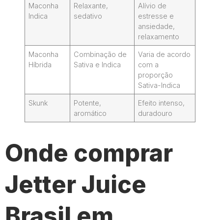
Maconha
Relaxante,
Alívio de
Indica
sedativo
estresse e
ansiedade,
relaxamento
Maconha
Combinação de
Varia de acordo
Híbrida
Sativa e Indica
com a
proporção
Sativa-Indica
Skunk
Potente,
Efeito intenso,
aromático
duradouro
Onde comprar
Jetter Juice
Brasil em