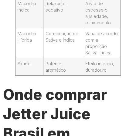
Maconha
Relaxante,
Alívio de
Indica
sedativo
estresse e
ansiedade,
relaxamento
Maconha
Combinação de
Varia de acordo
Híbrida
Sativa e Indica
com a
proporção
Sativa-Indica
Skunk
Potente,
Efeito intenso,
aromático
duradouro
Onde comprar
Jetter Juice
Brasil em