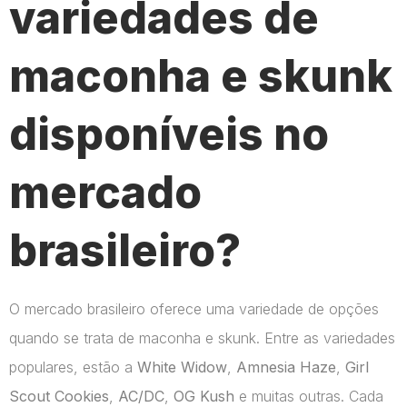
variedades de
maconha e skunk
disponíveis no
mercado
brasileiro?
O mercado brasileiro oferece uma variedade de opções
quando se trata de maconha e skunk. Entre as variedades
populares, estão a
White Widow
,
Amnesia Haze
,
Girl
Scout Cookies
,
AC/DC
,
OG Kush
e muitas outras. Cada