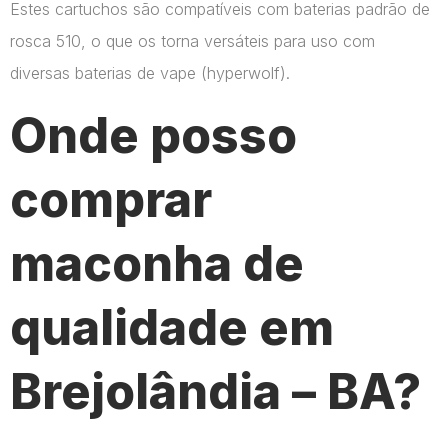
Estes cartuchos são compatíveis com baterias padrão de
rosca 510, o que os torna versáteis para uso com
diversas baterias de vape​ (hyperwolf)​.
Onde posso
comprar
maconha de
qualidade em
Brejolândia – BA?