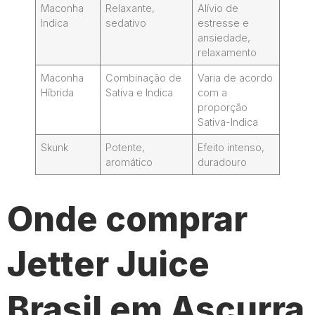
Maconha
Relaxante,
Alívio de
Indica
sedativo
estresse e
ansiedade,
relaxamento
Maconha
Combinação de
Varia de acordo
Híbrida
Sativa e Indica
com a
proporção
Sativa-Indica
Skunk
Potente,
Efeito intenso,
aromático
duradouro
Onde comprar
Jetter Juice
Brasil em Ascurra