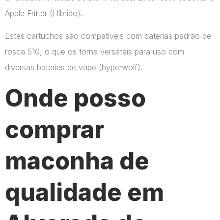
Apple Fritter (Híbrido).
Estes cartuchos são compatíveis com baterias padrão de
rosca 510, o que os torna versáteis para uso com
diversas baterias de vape​ (hyperwolf)​.
Onde posso
comprar
maconha de
qualidade em