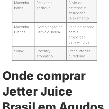
Maconha
Relaxante,
Alívio de
Indica
sedativo
estresse e
ansiedade,
relaxamento
Maconha
Combinação de
Varia de acordo
Híbrida
Sativa e Indica
com a
proporção
Sativa-Indica
Skunk
Potente,
Efeito intenso,
aromático
duradouro
Onde comprar
Jetter Juice
Brasil em Agudos