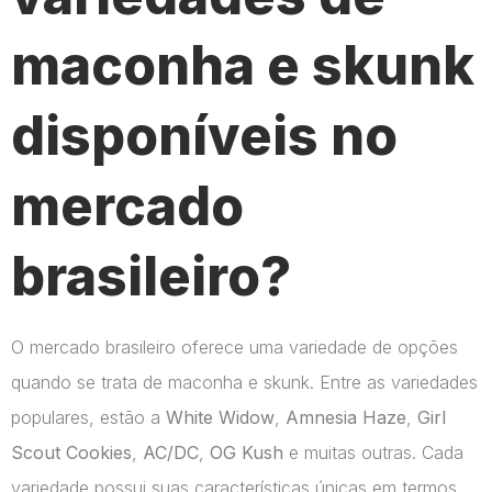
maconha e skunk
disponíveis no
mercado
brasileiro?
O mercado brasileiro oferece uma variedade de opções
quando se trata de maconha e skunk. Entre as variedades
populares, estão a
White Widow
,
Amnesia Haze
,
Girl
Scout Cookies
,
AC/DC
,
OG Kush
e muitas outras. Cada
variedade possui suas características únicas em termos