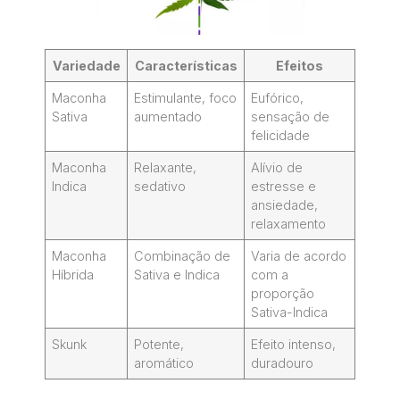
Variedade
Características
Efeitos
Maconha
Estimulante, foco
Eufórico,
Sativa
aumentado
sensação de
felicidade
Maconha
Relaxante,
Alívio de
Indica
sedativo
estresse e
ansiedade,
relaxamento
Maconha
Combinação de
Varia de acordo
Híbrida
Sativa e Indica
com a
proporção
Sativa-Indica
Skunk
Potente,
Efeito intenso,
aromático
duradouro