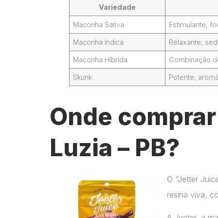
Variedade
Maconha Sativa
Estimulante, 
Maconha Indica
Relaxante, sed
Maconha Híbrida
Combinação de 
Skunk
Potente, aromá
Onde comprar 
Luzia – PB?
O “Jetter Jui
resina viva, c
A Jeeter, a m