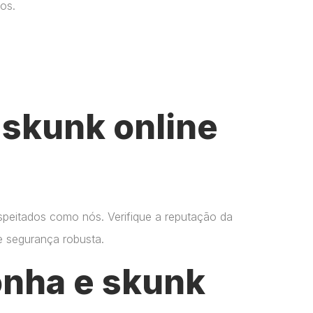
os.
skunk online
espeitados como nós. Verifique a reputação da
 e segurança robusta.
onha e skunk