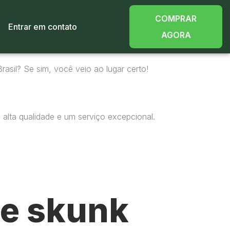
COMPRAR
Entrar em contato
AGORA
rasil? Se sim, você veio ao lugar certo!
alta qualidade e um serviço excepcional.
e skunk