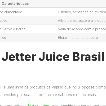
Características
foco aumentado
Eufórico, sensação de felicid
ativo
Alívio de estresse e ansieda
Sativa e Indica
Varia de acordo com a propor
tico
Efeito intenso, duradouro
Jetter Juice Brasi
ce” é uma linha de produtos de vaping que inclui opções como
onhecidos por sua alta potência e sabores excepcionais.
arca por trás do
Jetter Juice
, é conhecida por seus produtos