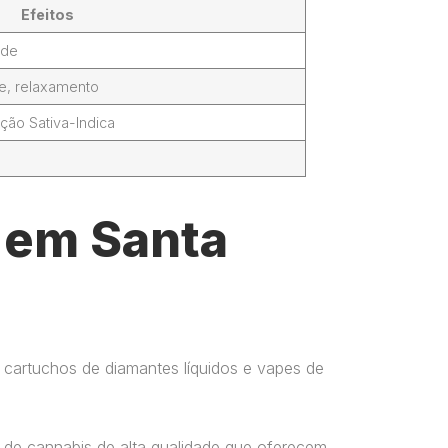
Efeitos
ade
de, relaxamento
ção Sativa-Indica
l em Santa
 cartuchos de diamantes líquidos e vapes de
 de cannabis de alta qualidade que oferecem