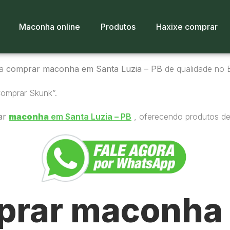
Maconha online
Produtos
Haxixe comprar
ra
comprar maconha em Santa Luzia – PB
de qualidade no B
Comprar Skunk”.
ar
maconha
em Santa Luzia – PB
, oferecendo produtos de 
rar maconha 