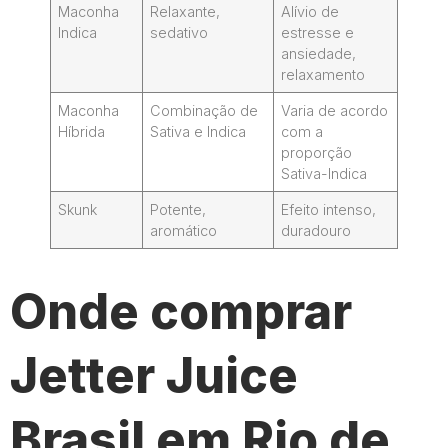
Maconha
Relaxante,
Alívio de
Indica
sedativo
estresse e
ansiedade,
relaxamento
Maconha
Combinação de
Varia de acordo
Híbrida
Sativa e Indica
com a
proporção
Sativa-Indica
Skunk
Potente,
Efeito intenso,
aromático
duradouro
Onde comprar
Jetter Juice
Brasil em Rio de