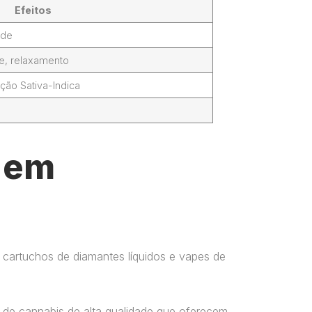
Efeitos
ade
de, relaxamento
ção Sativa-Indica
l em
 cartuchos de diamantes líquidos e vapes de
 de cannabis de alta qualidade que oferecem