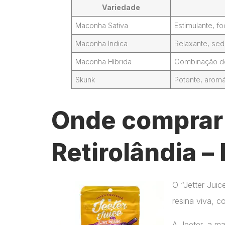
Variedade
Maconha Sativa
Estimulante, 
Maconha Indica
Relaxante, sed
Maconha Híbrida
Combinação de 
Skunk
Potente, aromá
Onde comprar 
Retirolândia –
O “Jetter Jui
resina viva, c
A Jeeter, a m