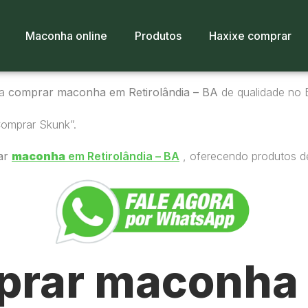
Maconha online
Produtos
Haxixe comprar
ra
comprar maconha em Retirolândia – BA
de qualidade no B
Comprar Skunk”.
ar
maconha
em Retirolândia – BA
, oferecendo produtos de
rar maconha 