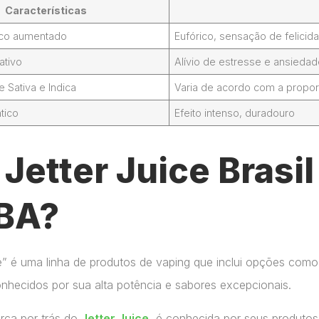
Características
foco aumentado
Eufórico, sensação de felicid
ativo
Alívio de estresse e ansieda
Sativa e Indica
Varia de acordo com a propor
tico
Efeito intenso, duradouro
Jetter Juice Brasi
 BA?
ce” é uma linha de produtos de vaping que inclui opções como
onhecidos por sua alta potência e sabores excepcionais.
arca por trás do
Jetter Juice
, é conhecida por seus produtos