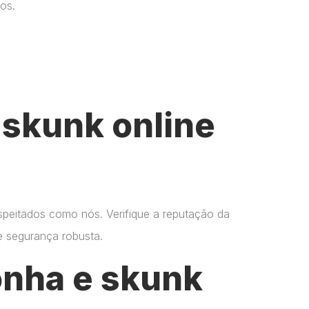
os.
skunk online
espeitados como nós. Verifique a reputação da
 e segurança robusta.
onha e skunk