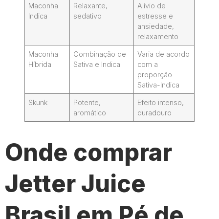
Maconha
Relaxante,
Alívio de
Indica
sedativo
estresse e
ansiedade,
relaxamento
Maconha
Combinação de
Varia de acordo
Híbrida
Sativa e Indica
com a
proporção
Sativa-Indica
Skunk
Potente,
Efeito intenso,
aromático
duradouro
Onde comprar
Jetter Juice
Brasil em Pé de