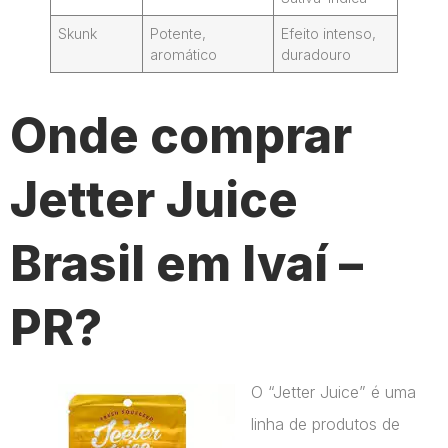
Skunk
Potente,
Efeito intenso,
aromático
duradouro
Onde comprar
Jetter Juice
Brasil em Ivaí –
PR?
O “Jetter Juice” é uma
linha de produtos de