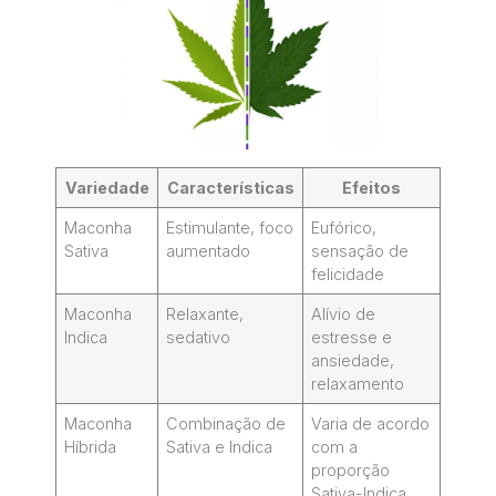
Variedade
Características
Efeitos
Maconha
Estimulante, foco
Eufórico,
Sativa
aumentado
sensação de
felicidade
Maconha
Relaxante,
Alívio de
Indica
sedativo
estresse e
ansiedade,
relaxamento
Maconha
Combinação de
Varia de acordo
Híbrida
Sativa e Indica
com a
proporção
Sativa-Indica