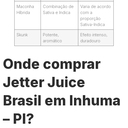
Maconha
Combinação de
Varia de acordo
Híbrida
Sativa e Indica
com a
proporção
Sativa-Indica
Skunk
Potente,
Efeito intenso,
aromático
duradouro
Onde comprar
Jetter Juice
Brasil em Inhuma
– PI?