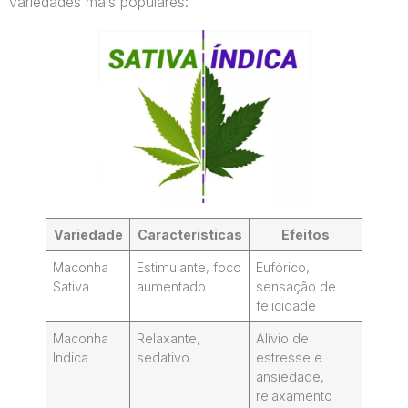
variedades mais populares:
Variedade
Características
Efeitos
Maconha
Estimulante, foco
Eufórico,
Sativa
aumentado
sensação de
felicidade
Maconha
Relaxante,
Alívio de
Indica
sedativo
estresse e
ansiedade,
relaxamento