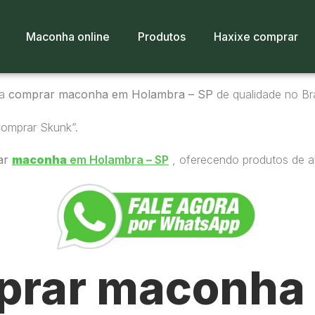
Maconha online
Produtos
Haxixe comprar
ra
comprar maconha em Holambra – SP
de qualidade no Bra
Comprar Skunk”.
ar
maconha
em Holambra – SP
, oferecendo produtos de al
rar maconha 