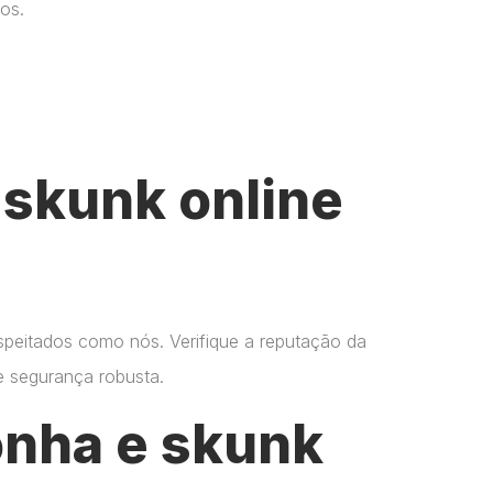
os.
skunk online
espeitados como nós. Verifique a reputação da
 e segurança robusta.
onha e skunk