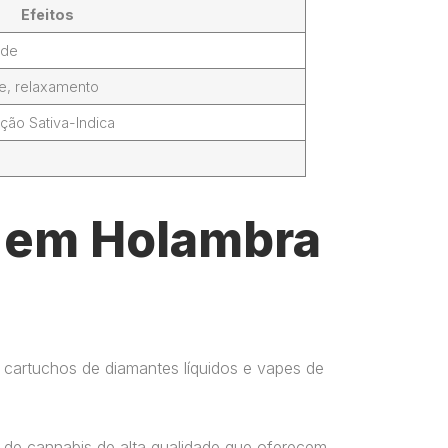
Efeitos
ade
de, relaxamento
ção Sativa-Indica
l em Holambra
 cartuchos de diamantes líquidos e vapes de
 de cannabis de alta qualidade que oferecem