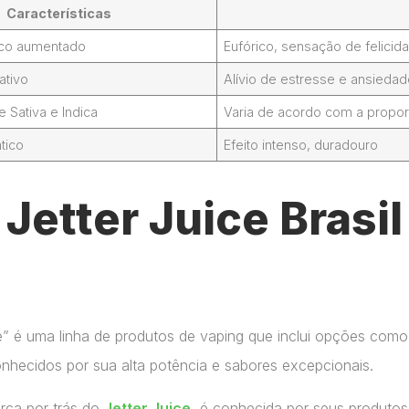
Características
foco aumentado
Eufórico, sensação de felicid
ativo
Alívio de estresse e ansieda
Sativa e Indica
Varia de acordo com a propor
tico
Efeito intenso, duradouro
Jetter Juice Brasi
ce” é uma linha de produtos de vaping que inclui opções como
onhecidos por sua alta potência e sabores excepcionais.
arca por trás do
Jetter Juice
, é conhecida por seus produtos