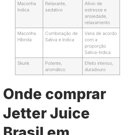
Maconha
Relaxante,
Alívio de
Indica
sedativo
estresse e
ansiedade,
relaxamento
Maconha
Combinação de
Varia de acordo
Híbrida
Sativa e Indica
com a
proporção
Sativa-Indica
Skunk
Potente,
Efeito intenso,
aromático
duradouro
Onde comprar
Jetter Juice
Brasil em