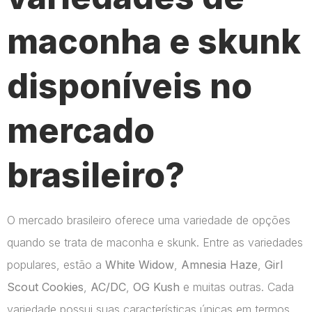
maconha e skunk
disponíveis no
mercado
brasileiro?
O mercado brasileiro oferece uma variedade de opções
quando se trata de maconha e skunk. Entre as variedades
populares, estão a
White Widow
,
Amnesia Haze
,
Girl
Scout Cookies
,
AC/DC
,
OG Kush
e muitas outras. Cada
variedade possui suas características únicas em termos