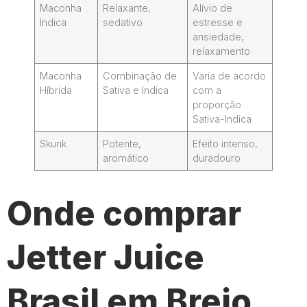
Maconha
Relaxante,
Alívio de
Indica
sedativo
estresse e
ansiedade,
relaxamento
Maconha
Combinação de
Varia de acordo
Híbrida
Sativa e Indica
com a
proporção
Sativa-Indica
Skunk
Potente,
Efeito intenso,
aromático
duradouro
Onde comprar
Jetter Juice
Brasil em Brejo