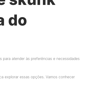
a do
s para atender às preferências e necessidades
usca explorar essas opções. Vamos conhecer