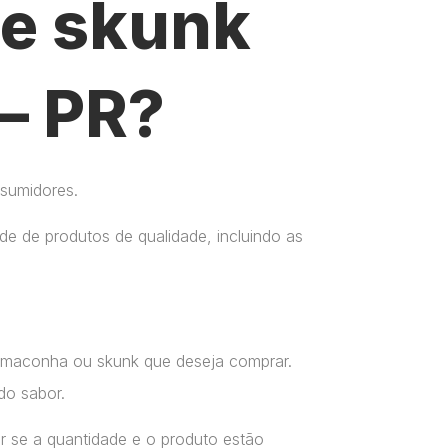
e skunk
 – PR?
nsumidores.
e de produtos de qualidade, incluindo as
a maconha ou skunk que deseja comprar.
do sabor.
r se a quantidade e o produto estão