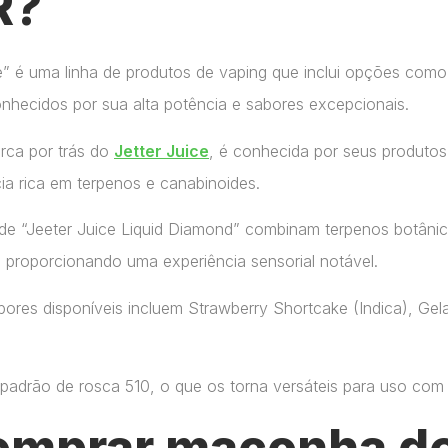
R?
ce” é uma linha de produtos de vaping que inclui opções como
onhecidos por sua alta potência e sabores excepcionais.
arca por trás do
Jetter Juice
, é conhecida por seus produtos
ia rica em terpenos e canabinoides.
de “Jeeter Juice Liquid Diamond” combinam terpenos botânic
, proporcionando uma experiência sensorial notável.
ores disponíveis incluem Strawberry Shortcake (Indica), Gelat
adrão de rosca 510, o que os torna versáteis para uso com di
omprar maconha de