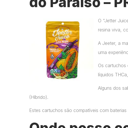
do Paraíso – P
O “Jetter Jui
resina viva, c
A Jeeter, a m
uma experiênc
Os cartuchos 
líquidos THCa
Alguns dos sab
(Híbrido).
Estes cartuchos são compatíveis com baterias p
Onde posso c