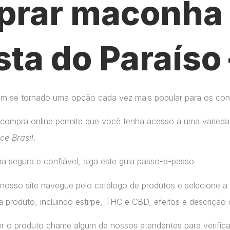
rar maconha 
sta do Paraíso
tem se tornado uma opção cada vez mais popular para os co
compra online permite que você tenha acesso a uma variedad
ice Brasil
.
a segura e confiável, siga este guia passo-a-passo
 nosso site navegue pelo catálogo de produtos e selecione 
 produto, incluindo estirpe, THC e CBD, efeitos e descrição 
r o produto chame algum de nossos atendentes para verifica