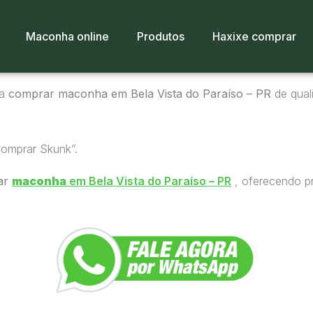
Maconha online
Produtos
Haxixe comprar
ra
comprar maconha em Bela Vista do Paraíso – PR
de quali
Comprar Skunk”.
ar
maconha
em Bela Vista do Paraíso – PR
, oferecendo pr