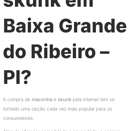
Baixa Grande
do Ribeiro –
PI?
A compra de
maconha
e
skunk
pela internet tem se
tornado uma opção cada vez mais popular para os
consumidores.