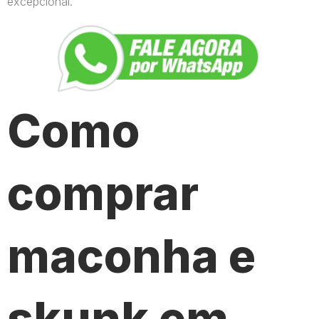
excepcional.
Como
comprar
maconha e
skunk em