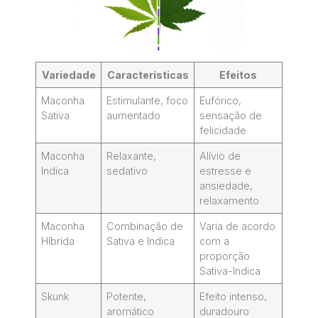
Variedade
Características
Efeitos
Maconha
Estimulante, foco
Eufórico,
Sativa
aumentado
sensação de
felicidade
Maconha
Relaxante,
Alívio de
Indica
sedativo
estresse e
ansiedade,
relaxamento
Maconha
Combinação de
Varia de acordo
Híbrida
Sativa e Indica
com a
proporção
Sativa-Indica
Skunk
Potente,
Efeito intenso,
aromático
duradouro