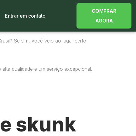
COMPRAR
Entrar em contato
AGORA
asil? Se sim, você veio ao lugar certo!
alta qualidade e um serviço excepcional.
e skunk