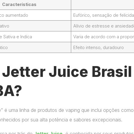
Características
foco aumentado
Eufórico, sensação de felicid
ativo
Alívio de estresse e ansieda
Sativa e Indica
Varia de acordo com a propor
tico
Efeito intenso, duradouro
Jetter Juice Brasi
BA?
ce” é uma linha de produtos de vaping que inclui opções como
onhecidos por sua alta potência e sabores excepcionais.
arca por trás do
Jetter Juice
, é conhecida por seus produtos