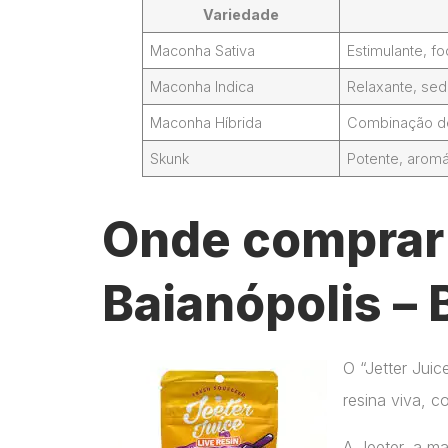
Variedade
Maconha Sativa
Estimulante, 
Maconha Indica
Relaxante, sed
Maconha Híbrida
Combinação de 
Skunk
Potente, aromá
Onde comprar 
Baianópolis – 
O “Jetter Jui
resina viva, c
A Jeeter, a m