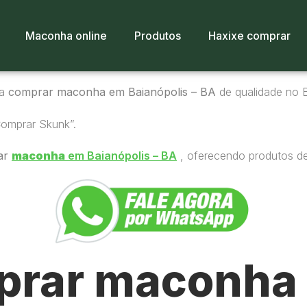
Maconha online
Produtos
Haxixe comprar
ra
comprar maconha em Baianópolis – BA
de qualidade no Br
Comprar Skunk”.
ar
maconha
em Baianópolis – BA
, oferecendo produtos de 
rar maconha 