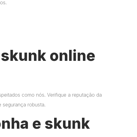
os.
skunk online
espeitados como nós. Verifique a reputação da
 e segurança robusta.
onha e skunk