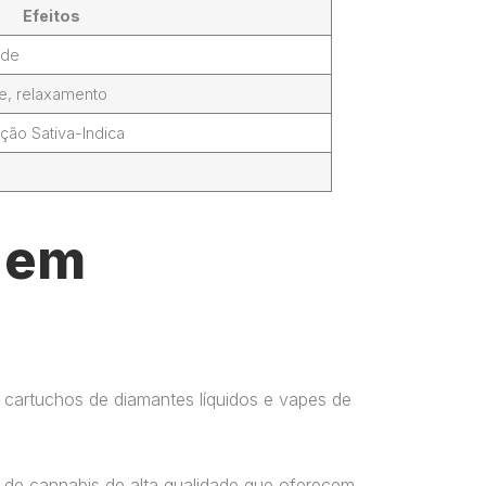
Efeitos
ade
de, relaxamento
ção Sativa-Indica
l em
 cartuchos de diamantes líquidos e vapes de
 de cannabis de alta qualidade que oferecem