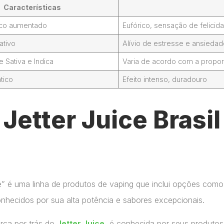
Características
foco aumentado
Eufórico, sensação de felicid
ativo
Alívio de estresse e ansieda
Sativa e Indica
Varia de acordo com a propor
tico
Efeito intenso, duradouro
Jetter Juice Brasil
ce” é uma linha de produtos de vaping que inclui opções como
onhecidos por sua alta potência e sabores excepcionais.
arca por trás do
Jetter Juice
, é conhecida por seus produtos