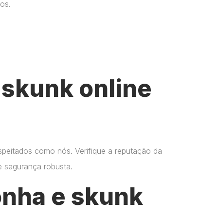
os.
skunk online
espeitados como nós. Verifique a reputação da
 e segurança robusta.
onha e skunk