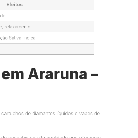
Efeitos
ade
de, relaxamento
ção Sativa-Indica
 em Araruna –
 cartuchos de diamantes líquidos e vapes de
 de cannabis de alta qualidade que oferecem