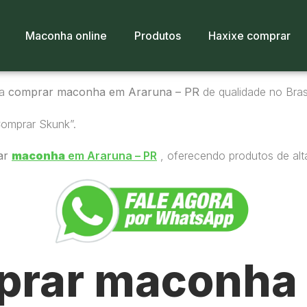
Maconha online
Produtos
Haxixe comprar
ra
comprar maconha em Araruna – PR
de qualidade no Brasi
Comprar Skunk”.
ar
maconha
em Araruna – PR
, oferecendo produtos de alt
rar maconha 