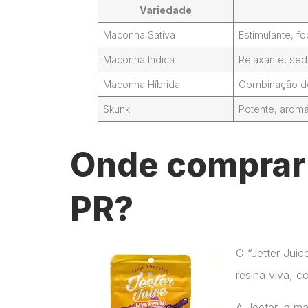
Variedade
Maconha Sativa
Estimulante, 
Maconha Indica
Relaxante, sed
Maconha Híbrida
Combinação de 
Skunk
Potente, aromá
Onde comprar 
PR?
O “Jetter Jui
resina viva, c
A Jeeter, a m