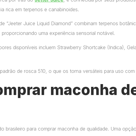
ia rica em terpenos e canabinoides.
de “Jeeter Juice Liquid Diamond” combinam terpenos botânic
, proporcionando uma experiência sensorial notável.
ores disponíveis incluem Strawberry Shortcake (Indica), Gelat
adrão de rosca 510, o que os torna versáteis para uso com di
omprar maconha de
do brasileiro para comprar maconha de qualidade. Uma opçã