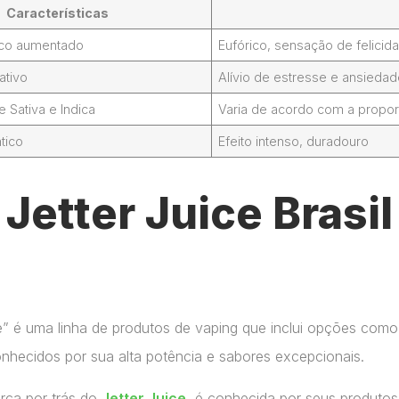
Características
foco aumentado
Eufórico, sensação de felicid
ativo
Alívio de estresse e ansieda
Sativa e Indica
Varia de acordo com a propor
tico
Efeito intenso, duradouro
Jetter Juice Brasi
ce” é uma linha de produtos de vaping que inclui opções como
onhecidos por sua alta potência e sabores excepcionais.
arca por trás do
Jetter Juice
, é conhecida por seus produtos