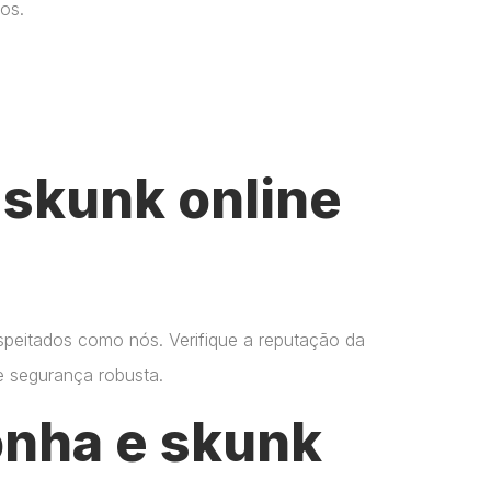
os.
skunk online
espeitados como nós. Verifique a reputação da
 e segurança robusta.
onha e skunk