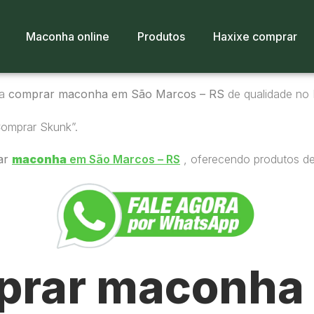
Maconha online
Produtos
Haxixe comprar
ra
comprar maconha em São Marcos – RS
de qualidade no B
Comprar Skunk”.
ar
maconha
em São Marcos – RS
, oferecendo produtos de 
rar maconha 