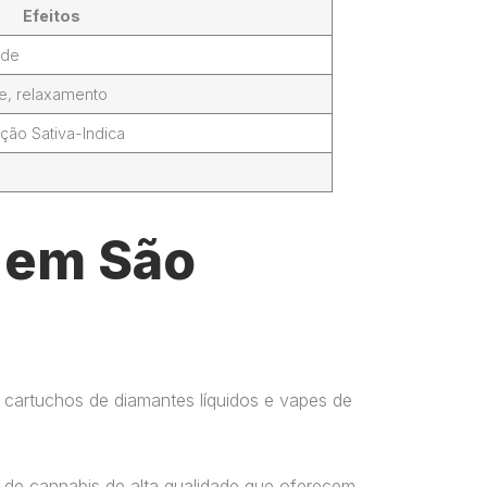
Efeitos
ade
de, relaxamento
ção Sativa-Indica
l em São
 cartuchos de diamantes líquidos e vapes de
 de cannabis de alta qualidade que oferecem