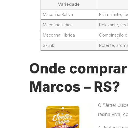
Variedade
Maconha Sativa
Estimulante, 
Maconha Indica
Relaxante, sed
Maconha Híbrida
Combinação de 
Skunk
Potente, aromá
Onde comprar 
Marcos – RS?
O “Jetter Jui
resina viva, c
A Jeeter, a m