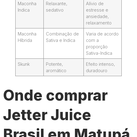
Maconha
Relaxante,
Alívio de
Indica
sedativo
estresse e
ansiedade,
relaxamento
Maconha
Combinação de
Varia de acordo
Híbrida
Sativa e Indica
com a
proporção
Sativa-Indica
Skunk
Potente,
Efeito intenso,
aromático
duradouro
Onde comprar
Jetter Juice
Brasil em Matupá