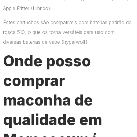
Apple Fritter (Híbrido).
Estes cartuchos são compatíveis com baterias padrão de
rosca 510, o que os torna versáteis para uso com
diversas baterias de vape​ (hyperwolf)​.
Onde posso
comprar
maconha de
qualidade em