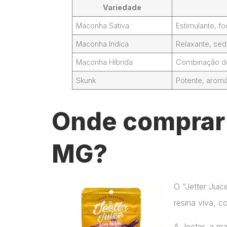
Variedade
Maconha Sativa
Estimulante, 
Maconha Indica
Relaxante, sed
Maconha Híbrida
Combinação de 
Skunk
Potente, aromá
Onde comprar J
MG?
O “Jetter Jui
resina viva, c
A Jeeter, a m