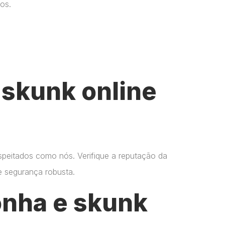
os.
skunk online
espeitados como nós. Verifique a reputação da
 e segurança robusta.
onha e skunk