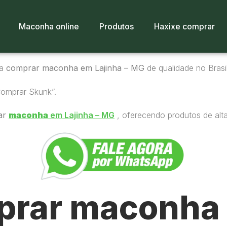
Maconha online
Produtos
Haxixe comprar
ra
comprar maconha em Lajinha – MG
de qualidade no Brasil
Comprar Skunk”.
ar
maconha
em Lajinha – MG
, oferecendo produtos de alta
rar maconha 