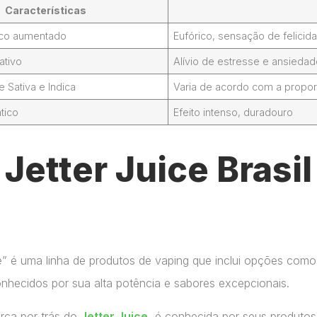
Características
foco aumentado
Eufórico, sensação de felicid
ativo
Alívio de estresse e ansieda
Sativa e Indica
Varia de acordo com a propor
tico
Efeito intenso, duradouro
etter Juice Brasil
ce” é uma linha de produtos de vaping que inclui opções como
onhecidos por sua alta potência e sabores excepcionais.
arca por trás do
Jetter Juice
, é conhecida por seus produtos