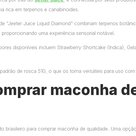
ia rica em terpenos e canabinoides.
de “Jeeter Juice Liquid Diamond” combinam terpenos botânic
, proporcionando uma experiência sensorial notável.
ores disponíveis incluem Strawberry Shortcake (Indica), Gelat
adrão de rosca 510, o que os torna versáteis para uso com di
omprar maconha de
do brasileiro para comprar maconha de qualidade. Uma opçã