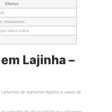
Efeitos
ade
de, relaxamento
ção Sativa-Indica
 em Lajinha –
 cartuchos de diamantes líquidos e vapes de
 de cannabis de alta qualidade que oferecem