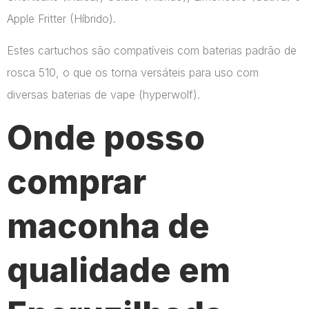
Apple Fritter (Híbrido).
Estes cartuchos são compatíveis com baterias padrão de
rosca 510, o que os torna versáteis para uso com
diversas baterias de vape​ (hyperwolf)​.
Onde posso
comprar
maconha de
qualidade em