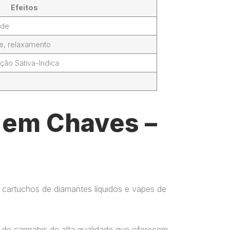
Efeitos
ade
de, relaxamento
ção Sativa-Indica
l em Chaves –
 cartuchos de diamantes líquidos e vapes de
 de cannabis de alta qualidade que oferecem