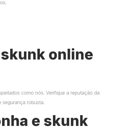
os.
skunk online
espeitados como nós. Verifique a reputação da
 e segurança robusta.
onha e skunk