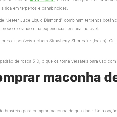
ia rica em terpenos e canabinoides.
de “Jeeter Juice Liquid Diamond” combinam terpenos botânic
, proporcionando uma experiência sensorial notável.
ores disponíveis incluem Strawberry Shortcake (Indica), Gelat
adrão de rosca 510, o que os torna versáteis para uso com di
omprar maconha de
do brasileiro para comprar maconha de qualidade. Uma opçã