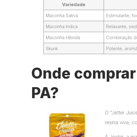
Variedade
Maconha Sativa
Estimulante, 
Maconha Indica
Relaxante, sed
Maconha Híbrida
Combinação de 
Skunk
Potente, aromá
Onde comprar 
PA?
O “Jetter Jui
resina viva, c
A Jeeter, a m