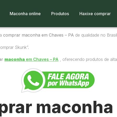
Maconha online
Produtos
Haxixe comprar
ra
comprar maconha em Chaves – PA
de qualidade no Brasil
Comprar Skunk”.
ar
maconha
em Chaves – PA
, oferecendo produtos de alta
rar maconha 