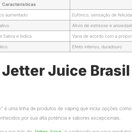
Características
foco aumentado
Eufórico, sensação de felicid
ativo
Alívio de estresse e ansieda
Sativa e Indica
Varia de acordo com a propor
tico
Efeito intenso, duradouro
Jetter Juice Brasi
ce” é uma linha de produtos de vaping que inclui opções como
onhecidos por sua alta potência e sabores excepcionais.
arca por trás do
Jetter Juice
, é conhecida por seus produtos