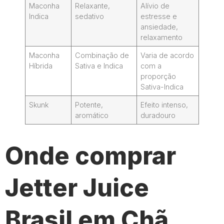
Maconha
Relaxante,
Alívio de
Indica
sedativo
estresse e
ansiedade,
relaxamento
Maconha
Combinação de
Varia de acordo
Híbrida
Sativa e Indica
com a
proporção
Sativa-Indica
Skunk
Potente,
Efeito intenso,
aromático
duradouro
Onde comprar
Jetter Juice
Brasil em Chã