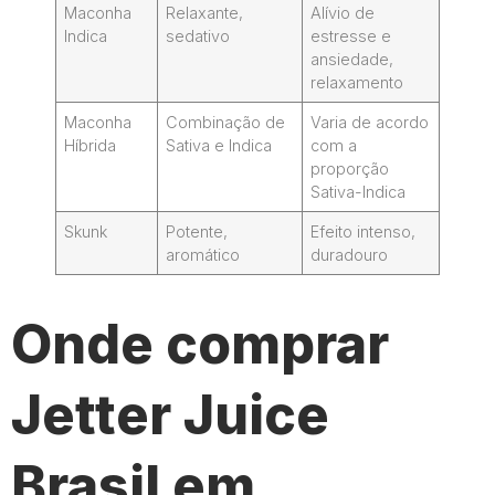
Maconha
Relaxante,
Alívio de
Indica
sedativo
estresse e
ansiedade,
relaxamento
Maconha
Combinação de
Varia de acordo
Híbrida
Sativa e Indica
com a
proporção
Sativa-Indica
Skunk
Potente,
Efeito intenso,
aromático
duradouro
Onde comprar
Jetter Juice
Brasil em