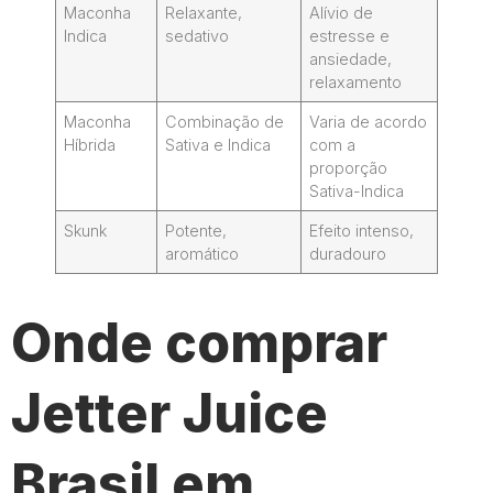
Maconha
Relaxante,
Alívio de
Indica
sedativo
estresse e
ansiedade,
relaxamento
Maconha
Combinação de
Varia de acordo
Híbrida
Sativa e Indica
com a
proporção
Sativa-Indica
Skunk
Potente,
Efeito intenso,
aromático
duradouro
Onde comprar
Jetter Juice
Brasil em