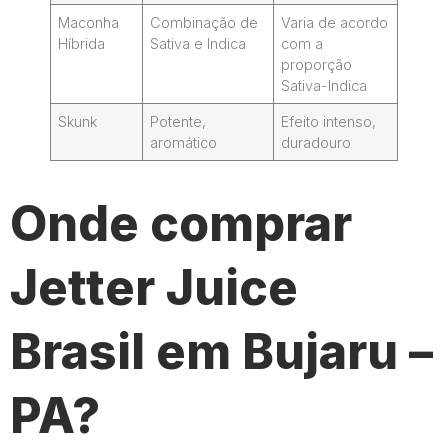
Maconha
Combinação de
Varia de acordo
Híbrida
Sativa e Indica
com a
proporção
Sativa-Indica
Skunk
Potente,
Efeito intenso,
aromático
duradouro
Onde comprar
Jetter Juice
Brasil em Bujaru –
PA?