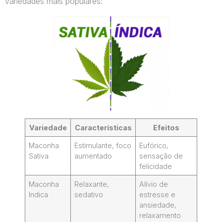
variedades mais populares:
Variedade
Características
Efeitos
Maconha
Estimulante, foco
Eufórico,
Sativa
aumentado
sensação de
felicidade
Maconha
Relaxante,
Alívio de
Indica
sedativo
estresse e
ansiedade,
relaxamento