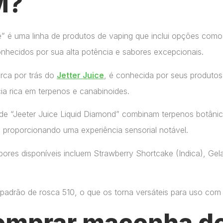
M?
ce” é uma linha de produtos de vaping que inclui opções como
onhecidos por sua alta potência e sabores excepcionais.
arca por trás do
Jetter Juice
, é conhecida por seus produtos
ia rica em terpenos e canabinoides.
de “Jeeter Juice Liquid Diamond” combinam terpenos botânic
, proporcionando uma experiência sensorial notável.
ores disponíveis incluem Strawberry Shortcake (Indica), Gelat
adrão de rosca 510, o que os torna versáteis para uso com di
omprar maconha de