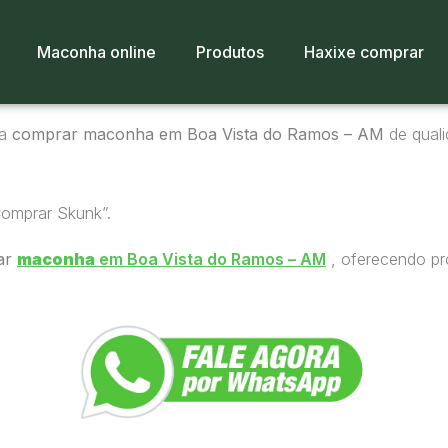
Maconha online
Produtos
Haxixe comprar
ra
comprar maconha em Boa Vista do Ramos – AM
de quali
Comprar Skunk”.
ar
maconha
em Boa Vista do Ramos – AM
, oferecendo pr