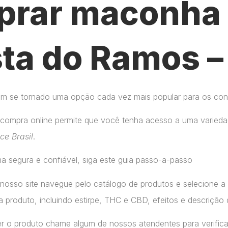
rar maconha 
sta do Ramos 
tem se tornado uma opção cada vez mais popular para os co
compra online permite que você tenha acesso a uma variedad
ice Brasil
.
a segura e confiável, siga este guia passo-a-passo
 nosso site navegue pelo catálogo de produtos e selecione 
 produto, incluindo estirpe, THC e CBD, efeitos e descrição 
r o produto chame algum de nossos atendentes para verifica