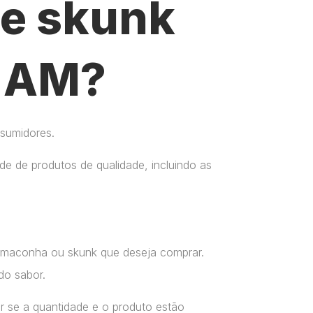
e skunk
– AM?
nsumidores.
e de produtos de qualidade, incluindo as
a maconha ou skunk que deseja comprar.
do sabor.
r se a quantidade e o produto estão