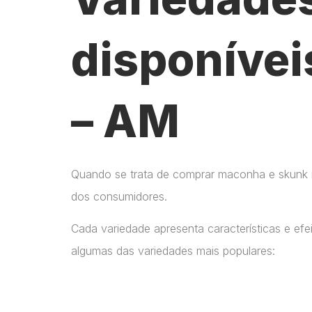
disponívei
– AM
Quando se trata de comprar maconha e skunk no
dos consumidores.
Cada variedade apresenta características e ef
algumas das variedades mais populares: