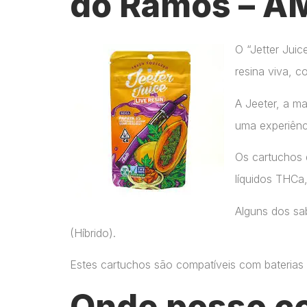
do Ramos – A
O “Jetter Jui
resina viva, c
A Jeeter, a m
uma experiênc
Os cartuchos 
líquidos THCa
Alguns dos sab
(Híbrido).
Estes cartuchos são compatíveis com baterias p
Onde posso c