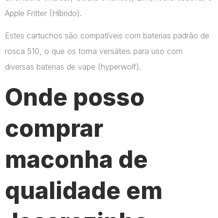
Apple Fritter (Híbrido).
Estes cartuchos são compatíveis com baterias padrão de
rosca 510, o que os torna versáteis para uso com
diversas baterias de vape​ (hyperwolf)​.
Onde posso
comprar
maconha de
qualidade em