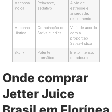
Maconha
Relaxante,
Alívio de
Indica
sedativo
estresse e
ansiedade,
relaxamento
Maconha
Combinação de
Varia de acordo
Híbrida
Sativa e Indica
com a
proporção
Sativa-Indica
Skunk
Potente,
Efeito intenso,
aromático
duradouro
Onde comprar
Jetter Juice
Brasil em Florínea