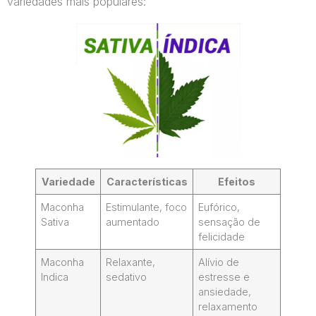
variedades mais populares:
Variedade
Características
Efeitos
Maconha
Estimulante, foco
Eufórico,
Sativa
aumentado
sensação de
felicidade
Maconha
Relaxante,
Alívio de
Indica
sedativo
estresse e
ansiedade,
relaxamento