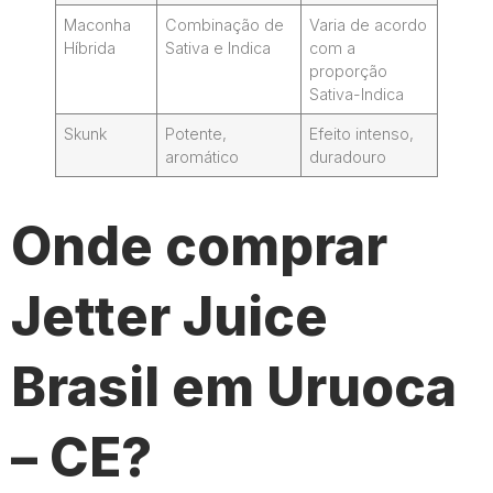
Maconha
Combinação de
Varia de acordo
Híbrida
Sativa e Indica
com a
proporção
Sativa-Indica
Skunk
Potente,
Efeito intenso,
aromático
duradouro
Onde comprar
Jetter Juice
Brasil em Uruoca
– CE?